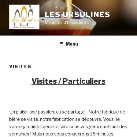
Aller
au
LES URSULINES
contenu
Moments d'Exception …
principal
Menu
VISITES
Visites / Particuliers
Un plaisir, une passion, ça se partage !
Notre fabrique de
bière se visite, notre
fabrication se découvre. Vous ne
verrez jamais
la bière se faire sous vos yeux car il faut des
semaines ! Mais nous vous consacrons 15
minutes